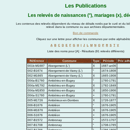
Les Publications
Les relevés de naissances (°), mariages (x), dé
Les contenus des relevés dépendent du niveau de détails notés par le curé et du bén
relevé dans la commune ou aux archives départementales.
Bon de commande
Cliquez sur une lettre pour afficher les communes par ordre alphabéti
A
B
C
D
E
F
G
H
I
J
L
M
N
O
P
R
S
T
V
Liste des noms pour [A] - Résultats (91 relevés différents)
Référence
Commune
Type
Période
Prix adh
001b-M1687
Abergement (L')
X
1687-an06
002-B1674
Abergement-de-Varey (L')
°
1674-1808
002-M1665
Abergement-de-Varey (L')
X
1665-1908
004a-B1760
Ambérieu-en-Bugey
°
1760-1791
004a-M1792
Ambérieu-en-Bugey
X
1792-1849
004a-M1850
Ambérieu-en-Bugey
X
1850-1906
004a-S1760
Ambérieu-en-Bugey
+
1760-1791
005-M1726
Ambérieux-en-Dombes
X
1726-1877
006-B1676
Ambléon
°
1676-1905
006-M1676
Ambléon
X
1676-1905
006-S1676
Ambléon
+
1676-1905
007-B1572
Ambronay
°
1572-1707
007-B1708
Ambronay
°
1708-1765
007-B1766
Ambronay
°
1766-1809