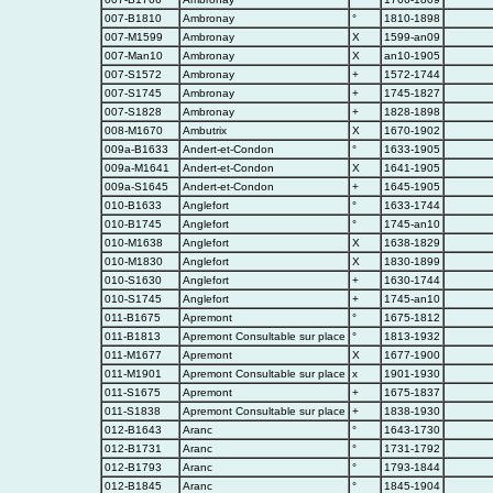
007-B1810
Ambronay
°
1810-1898
007-M1599
Ambronay
X
1599-an09
007-Man10
Ambronay
X
an10-1905
007-S1572
Ambronay
+
1572-1744
007-S1745
Ambronay
+
1745-1827
007-S1828
Ambronay
+
1828-1898
008-M1670
Ambutrix
X
1670-1902
009a-B1633
Andert-et-Condon
°
1633-1905
009a-M1641
Andert-et-Condon
X
1641-1905
009a-S1645
Andert-et-Condon
+
1645-1905
010-B1633
Anglefort
°
1633-1744
010-B1745
Anglefort
°
1745-an10
010-M1638
Anglefort
X
1638-1829
010-M1830
Anglefort
X
1830-1899
010-S1630
Anglefort
+
1630-1744
010-S1745
Anglefort
+
1745-an10
011-B1675
Apremont
°
1675-1812
011-B1813
Apremont Consultable sur place
°
1813-1932
011-M1677
Apremont
X
1677-1900
011-M1901
Apremont Consultable sur place
x
1901-1930
011-S1675
Apremont
+
1675-1837
011-S1838
Apremont Consultable sur place
+
1838-1930
012-B1643
Aranc
°
1643-1730
012-B1731
Aranc
°
1731-1792
012-B1793
Aranc
°
1793-1844
012-B1845
Aranc
°
1845-1904