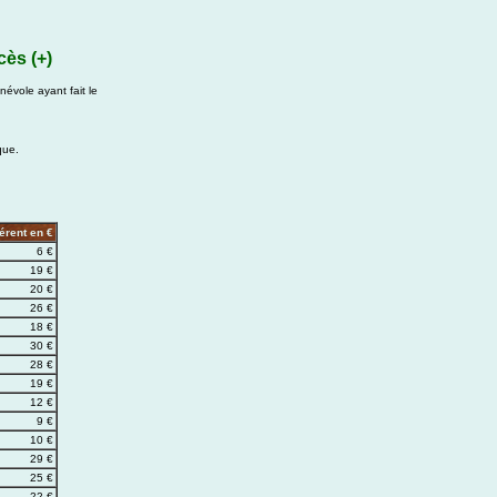
cès (+)
évole ayant fait le
que.
érent en €
6 €
19 €
20 €
26 €
18 €
30 €
28 €
19 €
12 €
9 €
10 €
29 €
25 €
22 €