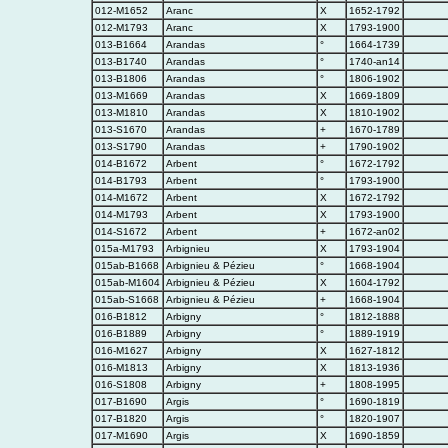
012-M1652
Aranc
X
1652-1792
012-M1793
Aranc
X
1793-1900
013-B1664
Arandas
°
1664-1739
013-B1740
Arandas
°
1740-an14
013-B1806
Arandas
°
1806-1902
013-M1669
Arandas
X
1669-1809
013-M1810
Arandas
X
1810-1902
013-S1670
Arandas
+
1670-1789
013-S1790
Arandas
+
1790-1902
014-B1672
Arbent
°
1672-1792
014-B1793
Arbent
°
1793-1900
014-M1672
Arbent
X
1672-1792
014-M1793
Arbent
X
1793-1900
014-S1672
Arbent
+
1672-an02
015a-M1793
Arbignieu
X
1793-1904
015ab-B1668
Arbignieu & Pézieu
°
1668-1904
015ab-M1604
Arbignieu & Pézieu
X
1604-1792
015ab-S1668
Arbignieu & Pézieu
+
1668-1904
016-B1812
Arbigny
°
1812-1888
016-B1889
Arbigny
°
1889-1919
016-M1627
Arbigny
X
1627-1812
016-M1813
Arbigny
X
1813-1936
016-S1808
Arbigny
+
1808-1995
017-B1690
Argis
°
1690-1819
017-B1820
Argis
°
1820-1907
017-M1690
Argis
X
1690-1859