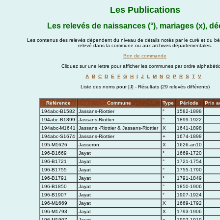
Les Publications
Les relevés de naissances (°), mariages (x), dé
Les contenus des relevés dépendent du niveau de détails notés par le curé et du bén
relevé dans la commune ou aux archives départementales.
Bon de commande
Cliquez sur une lettre pour afficher les communes par ordre alphabéti
A
B
C
D
E
F
G
H
I
J
L
M
N
O
P
R
S
T
V
Liste des noms pour [J] - Résultats (29 relevés différents)
Référence
Commune
Type
Période
Prix a
194abc-B1582
Jassans-Riottier
°
1582-1898
194abc-B1899
Jassans-Riottier
°
1899-1922
194abc-M1641
Jassans,-Riottier & Jassans-Riottier
X
1641-1898
194abc-S1674
Jassans-Riottier
+
1674-1898
195-M1626
Jasseron
X
1626-an10
196-B1669
Jayat
°
1669-1720
196-B1721
Jayat
°
1721-1754
196-B1755
Jayat
°
1755-1790
196-B1791
Jayat
°
1791-1849
196-B1850
Jayat
°
1850-1906
196-B1907
Jayat
°
1907-1924
196-M1669
Jayat
X
1669-1792
196-M1793
Jayat
X
1793-1906
196-M1907
Jayat
x
1907-1919