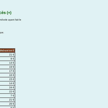
cès (+)
évole ayant fait le
que.
dhérent en €
21 €
8 €
14 €
19 €
17 €
16 €
15 €
14 €
24 €
22 €
7 €
21 €
26 €
5 €