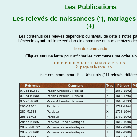
Les Publications
Les relevés de naissances (°), mariages 
(+)
Les contenus des relevés dépendent du niveau de détails notés par
bénévole ayant fait le relevé dans la commune ou aux archives dé
Bon de commande
Cliquez sur une lettre pour afficher les communes par ordre al
A
B
C
D
E
F
G
H
I
J
L
M
N
O
P
R
S
T
V
1
2
page suivante
>>
Liste des noms pour [P] - Résultats (111 relevés différe
Référence
Commune
Type
Période
Pr
079cd-B1668
Passin-Chemillieu-Poisieu
°
1668-1802
079cd-M1668
Passin-Chemillieu-Poisieu
X
1668-1794
079e-S1668
Passin-Chemillieu-Poisieu
+
1668-1793
285-B1702
Parcieux
°
1702-1904
285-M1738
Parcieux
X
1738-1904
285-S1702
Parcieux
+
1702-1902
286ab-B1692
Parves & Parves-Nattages
°
1692-1906
286ab-M1692
Parves & Parves-Nattages
X
1692-1906
286ab-S1692
Parves & Parves-Nattages
+
1692-1906