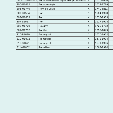
306-323-MP1675
Pont-de-Veyle-et-Reyssouze-protestants
X
1675-1884
306-M1632
Pont-de-Veyle
X
1632-1739
306-M1740
Pont-de-Veyle
X
1740-an11
307-B1584
Port
°
1584-1903
307-M1633
Port
X
1633-1903
307-S1617
Port
+
1617-1903
308-M1720
Pougny
X
1720-1792
309-M1752
Pouillat
X
1752-1849
310-B1670
Prémeyzel
°
1670-1902
310-M1672
Prémeyzel
X
1672-1904
310-S1671
Prémeyzel
+
1671-1906
311-M1662
Prémillieu
X
1662-1914