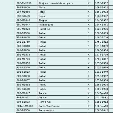
296-TM1850
Pirajoux consultable sur place
X
1850-1952
297-B1669
Pizay
°
1669-1902
297-M1669
Pizay
X
1669-1902
297-S1669
Pizay
+
1669-1902
298-M1846
Plagne
X
1846-1902
299-M1647
Plantay (Le)
X
1647-1881
300-M1828
Poizat (Le)
X
1828-1905
301-B1566
Polliat
°
1566-1689
301-B1690
Polliat
°
1690-1759
301-B1760
Polliat
°
1760-1812
301-B1813
Polliat
°
1813-1859
301-B1860
Polliat
°
1860-1906
301-M1573
Polliat
X
1573-1779
301-M1780
Polliat
X
1780-1857
301-M1858
Polliat
X
1858-1906
301-S1559
Polliat
+
1559-1679
301-S1813
Polliat
+
1813-1849
301-S1850
Polliat
+
1850-1902
302-B1657
Pollieu
°
1657-1908
302-M1668
Pollieu
X
1668-1908
302-S1668
Pollieu
+
1668-1908
303-M1647
Poncin
X
1647-an10
303-Man11
Poncin
x
an11-1932
304-S1883
Pont-d'Ain
+
1883-1912
304ab-M1668
Pont-d'Ain-Oussiat
X
1668-an10
305-B1560
Pont-de-Vaux
°
1560-1642