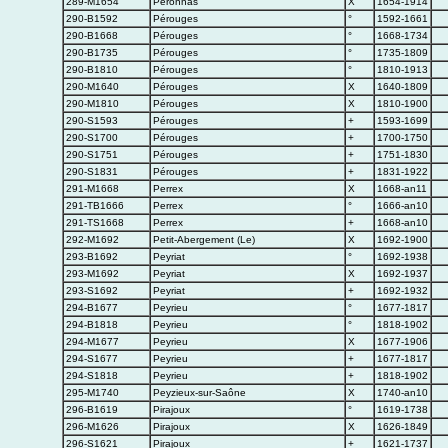
289-M1654
Péronnas
X
1654-1914
290-B1592
Pérouges
°
1592-1661
290-B1668
Pérouges
°
1668-1734
290-B1735
Pérouges
°
1735-1809
290-B1810
Pérouges
°
1810-1913
290-M1640
Pérouges
X
1640-1809
290-M1810
Pérouges
X
1810-1900
290-S1593
Pérouges
+
1593-1699
290-S1700
Pérouges
+
1700-1750
290-S1751
Pérouges
+
1751-1830
290-S1831
Pérouges
+
1831-1922
291-M1668
Perrex
X
1668-an11
291-TB1666
Perrex
°
1666-an10
291-TS1668
Perrex
+
1668-an10
292-M1692
Petit-Abergement (Le)
X
1692-1900
293-B1692
Peyriat
°
1692-1938
293-M1692
Peyriat
X
1692-1937
293-S1692
Peyriat
+
1692-1932
294-B1677
Peyrieu
°
1677-1817
294-B1818
Peyrieu
°
1818-1902
294-M1677
Peyrieu
X
1677-1906
294-S1677
Peyrieu
+
1677-1817
294-S1818
Peyrieu
+
1818-1902
295-M1740
Peyzieux-sur-Saône
X
1740-an10
296-B1619
Pirajoux
°
1619-1738
296-M1626
Pirajoux
X
1626-1849
296-S1621
Pirajoux
+
1621-1737