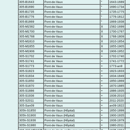
305-B1643
Pont-de-Vaux
°
1643-1689
305-B1690
Pont-de-Vaux
°
1690-1734
305-B1735
Pont-de-Vaux
°
1735-1775
305-B1776
Pont-de-Vaux
°
1776-1812
305-B1869
Pont de Vaux
°
1869-1938
305-M1582
Pont-de-Vaux
X
1582-1699
305-M1700
Pont-de-Vaux
X
1700-1767
305-M1768
Pont-de-Vaux
X
1768-1809
305-M1810
Pont-de-Vaux
X
1810-1854
305-M1855
Pont-de-Vaux
X
1855-1905
305-M1906
Pont-de-Vaux
X
1906-1952
305-S1702
Pont de Vaux
+
1702-1740
305-S1741
Pont de Vaux
+
1741-1772
305-S1773
Pont de Vaux
+
1773-an9
305-S1823
Pont-de-Vaux
+
1823-1833
305-S1834
Pont-de-Vaux
+
1834-1849
305-S1850
Pont-de-Vaux
+
1850-1869
305-S1870
Pont-de-Vaux
+
1870-1885
305-S1886
Pont-de-Vaux
+
1886-1935
305-S1936
Pont-de-Vaux
+
1936-2010
305-S2011
Pont-de-Vaux
+
2011-2020
305-San09
Pont-de-Vaux
+
an09-1822
305h-S1850
Pont-de-Vaux (Hôpital)
+
1850-1899
305h-S1900
Pont-de-Vaux (Hôpital)
+
1900-1935
305h-S1936
Pont-de-Vaux (Hôpital)
+
1936-1979
305h-S1980
Pont-de-Vaux (Hôpital)
+
1980-2011