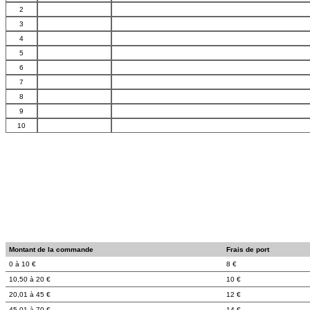
2
3
4
5
6
7
8
9
10
Montant de la commande
Frais de port
0 à 10 €
8 €
10,50 à 20 €
10 €
20,01 à 45 €
12 €
45,01 à 70 €
14 €