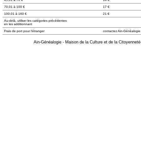
70,01 à 100 €
17 €
100,01 à 160 €
21 €
Au-delà, utiliser les catégories précédentes
en les additionnant
Frais de port pour l'étranger
contactez Ain-Généalogie
Ain-Généalogie - Maison de la Culture et de la Citoyen