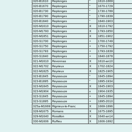
320-B1610
Replonges
°
1610-1669
320-B1670
Replonges
°
1670-1729
320-B1730
Replonges
°
1730-1789
320-B1790
Replonges
°
1790-1839
320-B1840
Replonges
°
1840-1903
320-M1610
Replonges
X
1610-1792
320-M1793
Replonges
X
1793-1850
320-M1851
Replonges
X
1851-1902
320-S1700
Replonges
+
1700-1749
320-S1750
Replonges
+
1750-1792
320-S1793
Replonges
+
1793-1839
320-S1840
Replonges
+
1840-1878
321-M1610
Revonnas
X
1610-an10
322-M1702
Reyrieux
X
1702-1824
322-M1825
Reyrieux
X
1825-1905
323-B1845
Reyssouze
°
1845-1894
323-B1895
Reyssouze
°
1895-1934
323-M1845
Reyssouze
X
1845-1903
323-M1904
Reyssouze
x
1904-1935
323-S1845
Reyssouze
+
1845-1894
323-S1895
Reyssouze
+
1895-2010
325a-M1669
Rignieux-le-Franc
X
1669-1896
328-M1675
Romans
X
1675-1895
329-M1640
Rossillon
X
1640-an14
330-M1606
Ruffieu
X
1606-1892