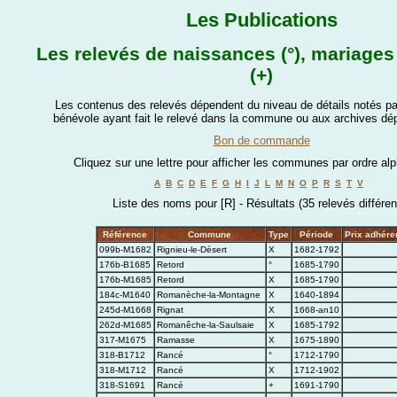
Les Publications
Les relevés de naissances (°), mariages 
(+)
Les contenus des relevés dépendent du niveau de détails notés par
bénévole ayant fait le relevé dans la commune ou aux archives dé
Bon de commande
Cliquez sur une lettre pour afficher les communes par ordre al
A
B
C
D
E
F
G
H
I
J
L
M
N
O
P
R
S
T
V
Liste des noms pour [R] - Résultats (35 relevés différen
Référence
Commune
Type
Période
Prix adhére
099b-M1682
Rignieu-le-Désert
X
1682-1792
176b-B1685
Retord
°
1685-1790
176b-M1685
Retord
X
1685-1790
184c-M1640
Romanèche-la-Montagne
X
1640-1894
245d-M1668
Rignat
X
1668-an10
262d-M1685
Romanêche-la-Saulsaie
X
1685-1792
317-M1675
Ramasse
X
1675-1890
318-B1712
Rancé
°
1712-1790
318-M1712
Rancé
X
1712-1902
318-S1691
Rancé
+
1691-1790