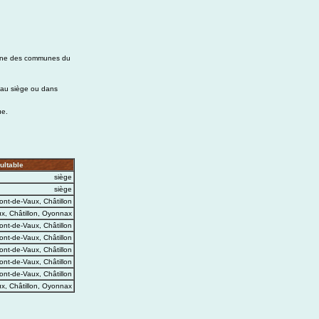
acune des communes du
 au siège ou dans
ue.
ultable
siège
siège
ont-de-Vaux, Châtillon
x, Châtillon, Oyonnax
ont-de-Vaux, Châtillon
ont-de-Vaux, Châtillon
ont-de-Vaux, Châtillon
ont-de-Vaux, Châtillon
ont-de-Vaux, Châtillon
x, Châtillon, Oyonnax