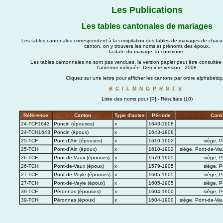
Les Publications
Les tables cantonales de mariages
Les tables cantonales correspondent à la compilation des tables de mariages de ch
canton, on y trouvera les noms et prénoms des époux,
la date du mariage, la commune.
Les tables cantonnales ne sont pas vendues, la version papier peut être consultée
l'antenne indiquée.
Dernière version : 2008
Cliquez sur une lettre pour afficher les cantons par ordre alphabétiq
B
C
I
L
M
N
O
P
R
S
T
V
Liste des noms pour [P] - Résultats (10)
Référence
Canton
Type d'actes
Période
Cons
24-TCF1643
Poncin (épouses)
x
1643-1908
24-TCH1643
Poncin (époux)
x
1643-1908
25-TCF
Pont-d'Ain (épouses)
x
1610-1902
siège, P
25-TCH
Pont-d'Ain (époux)
x
1610-1902
siège, Pont-de-Vau
26-TCF
Pont-de-Vaux (épouses)
x
1579-1905
siège, P
26-TCH
Pont-de-Vaux (époux)
x
1579-1905
siège, P
27-TCF
Pont-de-Veyle (épouses)
x
1605-1905
siège, P
27-TCH
Pont-de-Veyle (époux)
x
1605-1905
siège, P
39-TCF
Péronnas (épouses)
x
1604-1900
siège, P
39-TCH
Péronnas (époux)
x
1604-1900
siège, Pont-de-Vau