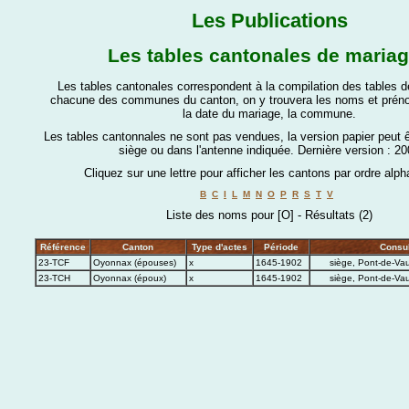
Les Publications
Les tables cantonales de maria
Les tables cantonales correspondent à la compilation des tables 
chacune des communes du canton, on y trouvera les noms et prén
la date du mariage, la commune.
Les tables cantonnales ne sont pas vendues, la version papier peut 
siège ou dans l'antenne indiquée.
Dernière version : 20
Cliquez sur une lettre pour afficher les cantons par ordre alph
B
C
I
L
M
N
O
P
R
S
T
V
Liste des noms pour [O] - Résultats (2)
Référence
Canton
Type d'actes
Période
Consul
23-TCF
Oyonnax (épouses)
x
1645-1902
siège, Pont-de-Vau
23-TCH
Oyonnax (époux)
x
1645-1902
siège, Pont-de-Vau