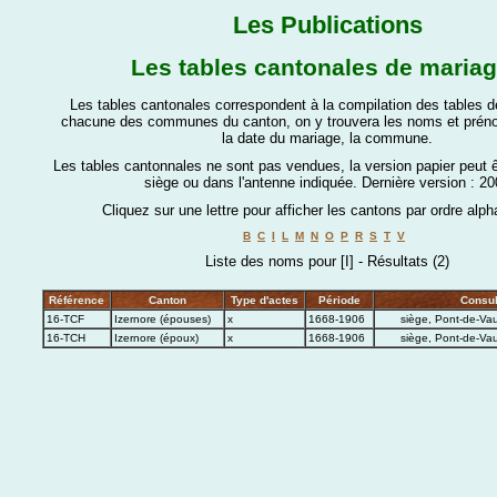
Les Publications
Les tables cantonales de maria
Les tables cantonales correspondent à la compilation des tables 
chacune des communes du canton, on y trouvera les noms et prén
la date du mariage, la commune.
Les tables cantonnales ne sont pas vendues, la version papier peut 
siège ou dans l'antenne indiquée.
Dernière version : 20
Cliquez sur une lettre pour afficher les cantons par ordre alph
B
C
I
L
M
N
O
P
R
S
T
V
Liste des noms pour [I] - Résultats (2)
Référence
Canton
Type d'actes
Période
Consul
16-TCF
Izernore (épouses)
x
1668-1906
siège, Pont-de-Vau
16-TCH
Izernore (époux)
x
1668-1906
siège, Pont-de-Vau