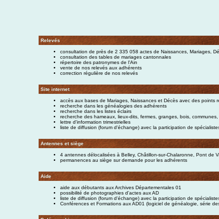
Relevés
consultation de près de 2 335 058 actes de Naissances, Mariages, Dé
consultation des tables de mariages cantonnales
répertoire des patronymes de l'Ain
vente de nos relevés aux adhérents
correction régulière de nos relevés
Site internet
accès aux bases de Mariages, Naissances et Décès avec des points 
recherche dans les généalogies des adhérents
recherche dans les listes éclairs
recherche des hameaux, lieux-dits, fermes, granges, bois, communes, p
lettre d'information trimestrielles
liste de diffusion (forum d'échange) avec la participation de spéciali
Antennes et siège
4 antennes délocalisées à Belley, Châtillon-sur-Chalaronne, Pont de
permanences au siège sur demande pour les adhérents
Aide
aide aux débutants aux Archives Départementales 01
possibilité de photographies d'actes aux AD
liste de diffusion (forum d'échange) avec la participation de spéciali
Conférences et Formations aux AD01 (logiciel de généalogie, série des a