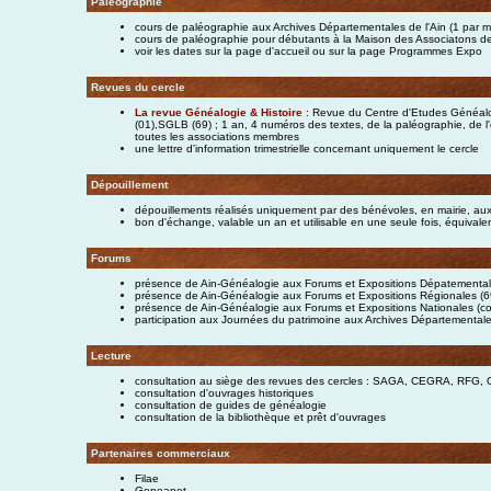
Paléographie
cours de paléographie aux Archives Départementales de l'Ain (1 par m
cours de paléographie pour débutants à la Maison des Associatons d
voir les dates sur la page d'accueil ou sur la page Programmes Expo
Revues du cercle
La revue Généalogie &
Histoire
: Revue du Centre d'Etudes Généal
(01),SGLB (69) ; 1 an, 4 numéros des textes, de la paléographie, de l'o
toutes les associations membres
une lettre d'information trimestrielle concernant uniquement le cercle
Dépouillement
dépouillements réalisés uniquement par des bénévoles, en mairie, aux
bon d'échange, valable un an et utilisable en une seule fois, équivalent
Forums
présence de Ain-Généalogie aux Forums et Expositions Dépatemental
présence de Ain-Généalogie aux Forums et Expositions Régionales (69) 
présence de Ain-Généalogie aux Forums et Expositions Nationales (con
participation aux Journées du patrimoine aux Archives Départementale
Lecture
consultation au siège des revues des cercles : SAGA, CEGRA, RFG, G
consultation d'ouvrages historiques
consultation de guides de généalogie
consultation de la bibliothèque et prêt d'ouvrages
Partenaires commerciaux
Filae
Geneanet