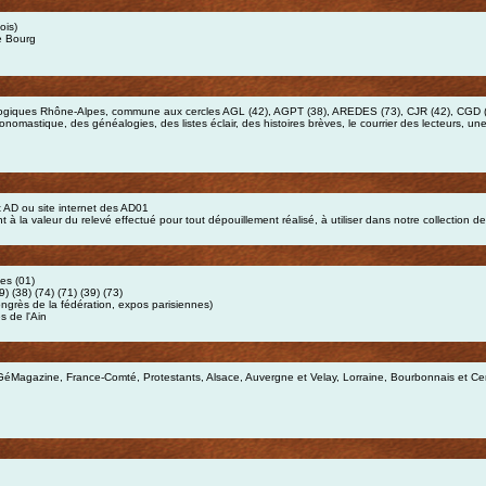
ois)
e Bourg
ogiques Rhône-Alpes, commune aux cercles AGL (42), AGPT (38), AREDES (73), CJR (42), CGD 
nomastique, des généalogies, des listes éclair, des histoires brèves, le courrier des lecteurs, une
 AD ou site internet des AD01
 à la valeur du relevé effectué pour tout dépouillement réalisé, à utiliser dans notre collection de
es (01)
(38) (74) (71) (39) (73)
grès de la fédération, expos parisiennes)
s de l'Ain
éMagazine, France-Comté, Protestants, Alsace, Auvergne et Velay, Lorraine, Bourbonnais et C