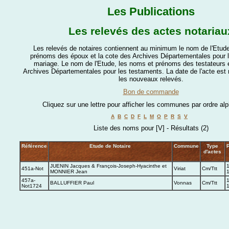
Les Publications
Les relevés des actes notariau
Les relevés de notaires contiennent au minimum le nom de l'Etude
prénoms des époux et la cote des Archives Départementales pour l
mariage. Le nom de l'Etude, les noms et prénoms des testateurs e
Archives Départementales pour les testaments. La date de l'acte es
les nouveaux relevés.
Bon de commande
Cliquez sur une lettre pour afficher les communes par ordre al
A
B
C
D
F
L
M
O
P
R
S
V
Liste des noms pour [V] - Résultats (2)
Référence
Etude de Notaire
Commune
Type
P
d'actes
JUENIN Jacques & François-Joseph-Hyacinthe et
1
451a-Not
Viriat
Cm/Ttt
MONNIER Jean
457a-
1
BALLUFFIER Paul
Vonnas
Cm/Ttt
Not1724