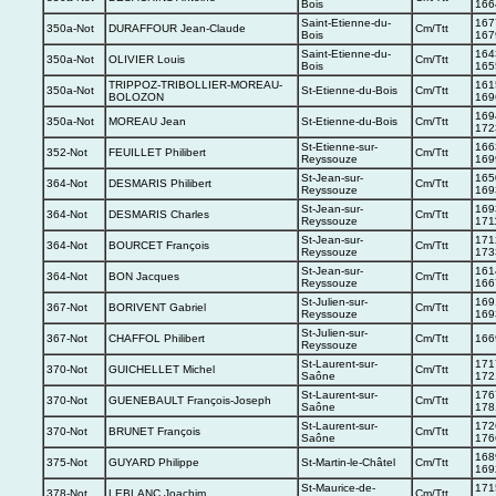
Bois
166
Saint-Etienne-du-
167
350a-Not
DURAFFOUR Jean-Claude
Cm/Ttt
Bois
167
Saint-Etienne-du-
164
350a-Not
OLIVIER Louis
Cm/Ttt
Bois
165
TRIPPOZ-TRIBOLLIER-MOREAU-
161
350a-Not
St-Etienne-du-Bois
Cm/Ttt
BOLOZON
169
169
350a-Not
MOREAU Jean
St-Etienne-du-Bois
Cm/Ttt
172
St-Etienne-sur-
166
352-Not
FEUILLET Philibert
Cm/Ttt
Reyssouze
169
St-Jean-sur-
165
364-Not
DESMARIS Philibert
Cm/Ttt
Reyssouze
169
St-Jean-sur-
169
364-Not
DESMARIS Charles
Cm/Ttt
Reyssouze
171
St-Jean-sur-
171
364-Not
BOURCET François
Cm/Ttt
Reyssouze
173
St-Jean-sur-
161
364-Not
BON Jacques
Cm/Ttt
Reyssouze
166
St-Julien-sur-
169
367-Not
BORIVENT Gabriel
Cm/Ttt
Reyssouze
169
St-Julien-sur-
367-Not
CHAFFOL Philibert
Cm/Ttt
166
Reyssouze
St-Laurent-sur-
171
370-Not
GUICHELLET Michel
Cm/Ttt
Saône
172
St-Laurent-sur-
176
370-Not
GUENEBAULT François-Joseph
Cm/Ttt
Saône
178
St-Laurent-sur-
172
370-Not
BRUNET François
Cm/Ttt
Saône
176
168
375-Not
GUYARD Philippe
St-Martin-le-Châtel
Cm/Ttt
169
St-Maurice-de-
171
378-Not
LEBLANC Joachim
Cm/Ttt