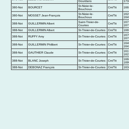
Gourdans
173
St-Nizier-le-
380-Not
BOURCET
Cm/Ttt
166
Bouchoux
St-Nizier-le-
162
380-Not
MOSSET Jean-François
Cm/Ttt
Bouchoux
164
Saint-Trivier-de-
167
388-Not
GUILLERMIN Albert
Cm/Ttt
Courtes
167
388-Not
GUILLERMIN Albert
St-Trivier-de-Courtes
Cm/Ttt
166
167
388-Not
RUFFY Amy
St-Trivier-de-Courtes
Cm/Ttt
167
164
388-Not
GUILLERMIN Philibert
St-Trivier-de-Courtes
Cm/Ttt
164
161
388-Not
GAUTHIER Claude
St-Trivier-de-Courtes
Cm/Ttt
162
166
388-Not
BLANC Joseph
St-Trivier-de-Courtes
Cm/Ttt
169
388-Not
DEBONAZ François
St-Trivier-de-Courtes
Cm/Ttt
163