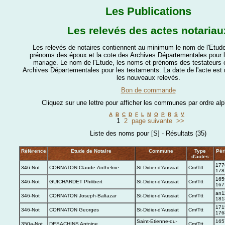
Les Publications
Les relevés des actes notariau
Les relevés de notaires contiennent au minimum le nom de l'Etude
prénoms des époux et la cote des Archives Départementales pour l
mariage. Le nom de l'Etude, les noms et prénoms des testateurs e
Archives Départementales pour les testaments. La date de l'acte es
les nouveaux relevés.
Bon de commande
Cliquez sur une lettre pour afficher les communes par ordre al
A
B
C
D
F
L
M
O
P
R
S
V
1
2
page suivante
>>
Liste des noms pour [S] - Résultats (35)
Référence
Etude de Notaire
Commune
Type
Pér
d'actes
177
346-Not
CORNATON Claude-Anthelme
St-Didier-d'Aussiat
Cm/Ttt
178
165
346-Not
GUICHARDET Philibert
St-Didier-d'Aussiat
Cm/Ttt
167
an1
346-Not
CORNATON Joseph-Baltazar
St-Didier-d'Aussiat
Cm/Ttt
181
171
346-Not
CORNATON Georges
St-Didier-d'Aussiat
Cm/Ttt
176
Saint-Etienne-du-
165
350a-Not
DESACHINS Antoine
Cm/Ttt