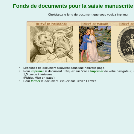
Fonds de documents pour la saisie manuscrite
Choisissez le fond de document que vous voulez imprimer
Relevé de Naissance
Relevé de Mariage
Relevé d
Les fonds de document s'ouvrent dans une nouvelle page.
Pour
imprimer
le document : Cliquez sur l'icône
Imprimer
de votre navigateur, 
1,5 cm ou inférieures
(Fichier, Mise en page)
Pour
fermer
le document, cliquez sur Fichier, Fermer.