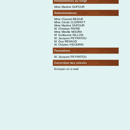
Permanences au siège
Mme Martine DUFOUR
Administrateurs
Mme Chantal BEGUE
Mme Cécile CLERFAYT
Mme Martine DUFOUR
M. Christian FAVRE
Mme Mireille MOURA
M. Guillaume NILLON
M. Jacques PEYRATOU
M. Guy RENAUD
M. Charles VIEUDRIN
Formations
M. Jacques PEYRATOU
Correction des relevés
Envoyer un e-mail