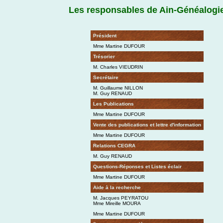
Les responsables de Ain-Généalogi
Président
Mme Martine DUFOUR
Trésorier
M. Charles VIEUDRIN
Secrétaire
M. Guillaume NILLON
M. Guy RENAUD
Les Publications
Mme Martine DUFOUR
Vente des publications et lettre d'information
Mme Martine DUFOUR
Relations CEGRA
M. Guy RENAUD
Questions-Réponses et Listes éclair
Mme Martine DUFOUR
Aide à la recherche
M. Jacques PEYRATOU
Mme Mireille MOURA
Mme Martine DUFOUR