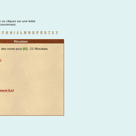
 ou cliquez sur une lettre
a concernant.
E
F
G
H
I
J
L
M
N
O
P
R
S
T
V
Y
Résultats
e des noms pour
[G]
- 21 Résultats
)
ment (Le)