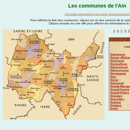
Les communes de l'Ain
Consultez directement les noms révolutionnaires
Pour afficher la liste des communes, cliquez sur un des cantons de la carte
Cliquez ensuite sur une ville pour afficher les informations l
A
B
C
D
List
Garnerans
Genay (Rhône
Génissiat
Genouilleux
Géovreisset
Géovreissiat
Germagnat
Gex
Giron
Gorrevod
Grand-Aberge
Grand-Corent
Grand-Villars
Granges
Gravelles
Grésiat
Grièges
Grilly
Groissiat
Groslée
Guéreins