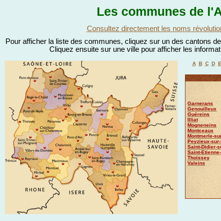
Les communes de l'A
Consultez directement les noms révolutio
Pour afficher la liste des communes, cliquez sur un des cantons de l
Cliquez ensuite sur une ville pour afficher les informa
A
B
C
D
Garnerans
Genouilleux
Guéreins
Illiat
Mogneneins
Montceaux
Montmerle-su
Peyzieux-sur
Saint-Didier-
Saint-Etienne
Thoissey
Valeins