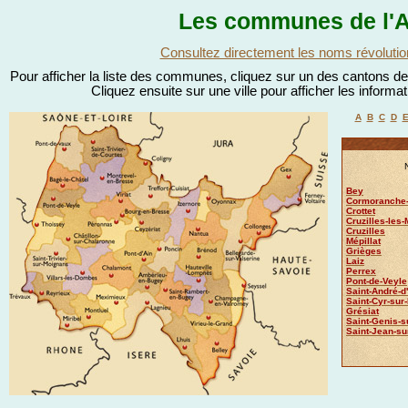
Les communes de l'A
Consultez directement les noms révolutio
Pour afficher la liste des communes, cliquez sur un des cantons de l
Cliquez ensuite sur une ville pour afficher les informa
A
B
C
D
Bey
Cormoranche-
Crottet
Cruzilles-les-
Cruzilles
Mépillat
Grièges
Laiz
Perrex
Pont-de-Veyle
Saint-André-d'
Saint-Cyr-sur
Grésiat
Saint-Genis-s
Saint-Jean-su