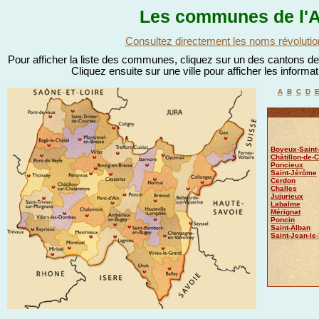
Les communes de l'A
Consultez directement les noms révolutio
Pour afficher la liste des communes, cliquez sur un des cantons de l
Cliquez ensuite sur une ville pour afficher les informa
A
B
C
D
Boyeux-Saint
Châtillon-de-C
Poncieux
Saint-Jérôme
Cerdon
Challes
Jujurieux
Labalme
Mérignat
Poncin
Saint-Alban
Saint-Jean-le