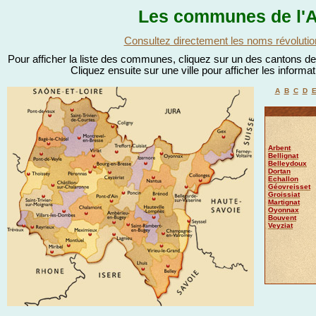
Les communes de l'A
Consultez directement les noms révolutio
Pour afficher la liste des communes, cliquez sur un des cantons de l
Cliquez ensuite sur une ville pour afficher les informa
A
B
C
D
Arbent
Bellignat
Belleydoux
Dortan
Echallon
Géovreisset
Groissiat
Martignat
Oyonnax
Bouvent
Veyziat