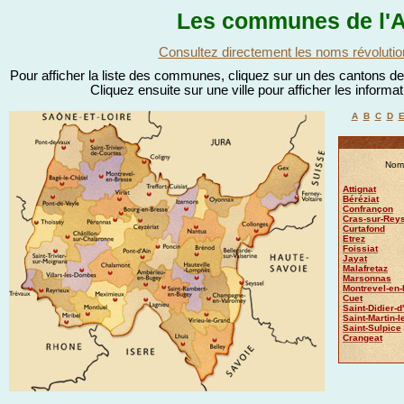
Les communes de l'A
Consultez directement les noms révolutio
Pour afficher la liste des communes, cliquez sur un des cantons de l
Cliquez ensuite sur une ville pour afficher les informa
A
B
C
D
Nom 
Attignat
Béréziat
Confrançon
Cras-sur-Rey
Curtafond
Etrez
Foissiat
Jayat
Malafretaz
Marsonnas
Montrevel-en
Cuet
Saint-Didier-d
Saint-Martin-l
Saint-Sulpice
Crangeat