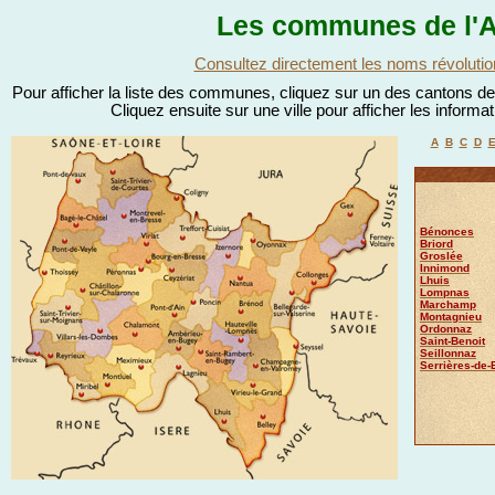
Les communes de l'A
Consultez directement les noms révolutio
Pour afficher la liste des communes, cliquez sur un des cantons de l
Cliquez ensuite sur une ville pour afficher les informa
A
B
C
D
Bénonces
Briord
Groslée
Innimond
Lhuis
Lompnas
Marchamp
Montagnieu
Ordonnaz
Saint-Benoit
Seillonnaz
Serrières-de-