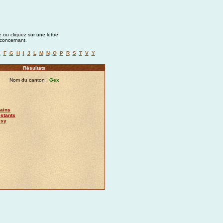
 ou cliquez sur une lettre
a concernant.
E
F
G
H
I
J
L
M
N
O
P
R
S
T
V
Y
Résultats
Nom du canton :
Gex
Bains
stants
ssy