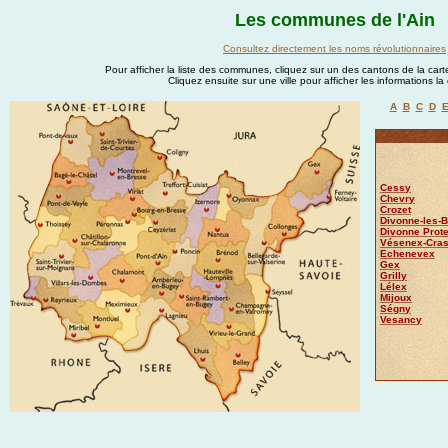
Les communes de l'Ain
Consultez directement les noms révolutionnaires
Pour afficher la liste des communes, cliquez sur un des cantons de la carte
Cliquez ensuite sur une ville pour afficher les informations l
A
B
C
D
Cessy
Chevry
Crozet
Divonne-les-
Divonne Prote
Vésenex-Cra
Echenevex
Gex
Grilly
Lélex
Mijoux
Ségny
Vesancy