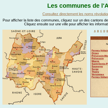
Les communes de l'A
Consultez directement les noms révolutio
Pour afficher la liste des communes, cliquez sur un des cantons de l
Cliquez ensuite sur une ville pour afficher les informa
A
B
C
D
N
Ferney-Voltai
Ornex
Prévessin-Mo
Prévessin
Moens
Saint-Genis-P
Sauverny
Sergy
Thoiry
Versonnex
Ferney-Voltai