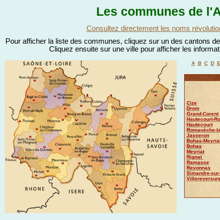
Les communes de l'A
Consultez directement les noms révolutio
Pour afficher la liste des communes, cliquez sur un des cantons de l
Cliquez ensuite sur une ville pour afficher les informa
A
B
C
D
Cize
Drom
Grand-Corent
Hautecourt-
Hautecourt
Romanèche-l
Jasseron
Bohas-Meyriat
Bohas
Meyriat
Rignat
Ramasse
Revonnas
Simandre-sur
Villereversur