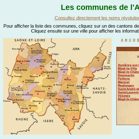
Les communes de l'A
Consultez directement les noms révolutio
Pour afficher la liste des communes, cliquez sur un des cantons de l
Cliquez ensuite sur une ville pour afficher les informa
A
B
C
D
N
Asnières-sur
Bâgé-la-Ville
Bâgé-le-Châte
Dommartin
Feillens
Manziat
Replonges
Saint-André-
Saint-Laurent
Vésines
Bâgé-le-Châtel