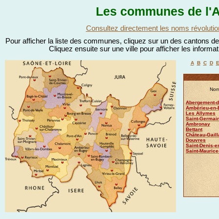
Les communes de l'A
Consultez directement les noms révolutio
Pour afficher la liste des communes, cliquez sur un des cantons de l
Cliquez ensuite sur une ville pour afficher les informa
A
B
C
D
Nom
Abergement-de
Ambérieu-en-
Les Allymes
Saint-Germai
Ambronay
Bettant
Château-Gaill
Douvres
Saint-Denis-
Saint-Mauric