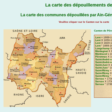
La carte des dépouillements de
La carte des communes dépouillées par Ain-Gén
Veuillez cliquer sur le Canton sur la carte
Canton de Pér
Lent
+ 1669-1
Lent
X 1650-
Lent
X 1820-
Lent
° 1669-1
Longchamp
X
Montagnat
X 
Montracol
x 1
Péronnas
X 1
Saint-André-s
Saint-André-s
Saint-Just
X 1
Saint-Just
° 1
Saint-Rémy
+
Saint-Rémy
X
Saint-Rémy
°
Servas
+ 173
Servas
X 173
Servas
° 173