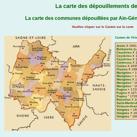
La carte des dépouillements de
La carte des communes dépouillées par Ain-Gén
Veuillez cliquer sur le Canton sur la carte
Canton de Viri
Armix
X 1661
Burbanche (L
Ceyzérieu
X 1
Ceyzérieu
X 1
Ceyzérieu
X 1
Contrevoz
X 1
Cuzieu
X 163
Flaxieu
X 159
Marignieu
+ 1
Marignieu
+ 1
Marignieu
X 1
Marignieu
° 1
Marignieu
° 1
Pugieu
+ 172
Pugieu
X 167
Pugieu
° 172
Rossillon
X 1
Saint-Martin-
Virieu-le-Gra
Vongnes
+ 16
Vongnes
X 16
Vongnes
° 16