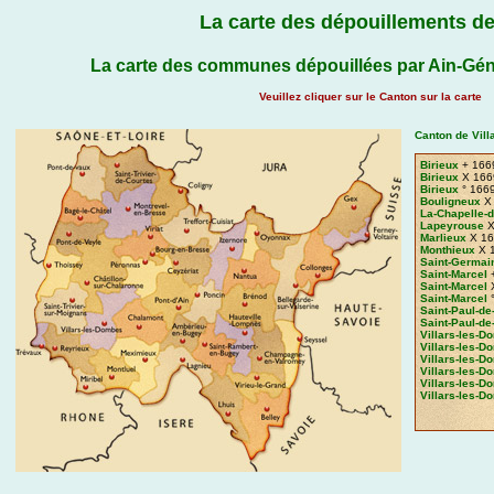
La carte des dépouillements de
La carte des communes dépouillées par Ain-Gén
Veuillez cliquer sur le Canton sur la carte
Canton de Vill
Birieux
+ 166
Birieux
X 166
Birieux
° 166
Bouligneux
X 
La-Chapelle-d
Lapeyrouse
X
Marlieux
X 16
Monthieux
X 
Saint-Germai
Saint-Marcel
+
Saint-Marcel
X
Saint-Marcel
°
Saint-Paul-de
Saint-Paul-de
Villars-les-
Villars-les-
Villars-les-
Villars-les-
Villars-les-
Villars-les-