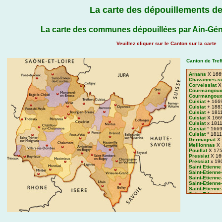
La carte des dépouillements de
La carte des communes dépouillées par Ain-Gén
Veuillez cliquer sur le Canton sur la carte
Canton de Treff
Arnans
X 166
Chavannes-su
Corveissiat
X
Courmangou
Courmangoux-
Cuisiat
+ 166
Cuisiat
+ 188
Cuisiat
+ 181
Cuisiat
X 166
Cuisiat
x 181
Cuisiat
° 166
Cuisiat
° 1811
Germagnat
X 
Meillonnas
X 
Pouillat
X 175
Pressiat
X 16
Pressiat
x 19
Saint Etienne
Saint-Etienne
Saint-Etienne
Saint-Etienne
Saint-Etienne
Saint-Etienne
St-Maurice-d
Treffort
+ an1
Treffort
+ 184
Treffort
+ 175
Treffort
+ 166