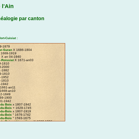
 l'Ain
éalogie par canton
ort-Cuisiat :
9-1879
r-Suran
X 1686-1804
 1669-1919
x
X an 04-1940
Roissiat
X 1671-an03
9-1810
3-2000
1-1882
9-1810
1-1952
9-1810
-1942
1661-an11
1668-an10
2-1849
69-1900
01-1942
 du Bois
x 1807-1942
-du-Bois
+ 1629-1745
-du-Bois
x 1807-1919
-du-Bois
° 1676-1742
-du-Bois
° 1593-1675
-du-Bois-et-Lionnières
X 1580-1806
'Echazeaux
X 1695-1889
1-1845
6-1885
1-an10
3-1750