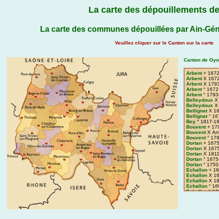
La carte des dépouillements de
La carte des communes dépouillées par Ain-Gén
Veuillez cliquer sur le Canton sur la carte
Canton de Oyo
Arbent
+ 1672
Arbent
X 1672
Arbent
X 1793
Arbent
° 1672
Arbent
° 1793
Belleydoux
X 
Belleydoux
X 
Bellignat
X 16
Bellignat
° 16
Bey
° 1817-1
Bouvent
+ 17
Bouvent
X An
Bouvent
° 17
Dortan
+ 1675
Dortan
X 1675
Dortan
X 1811
Dortan
° 1675
Dortan
° 1750
Echallon
+ 16
Echallon
X 16
Echallon
X 18
Echallon
° 16
Echallon
° 17
Géovreisset
+
Géovreisset
X
Géovreisset
°
Groissiat
X 1
Martignat
X 1