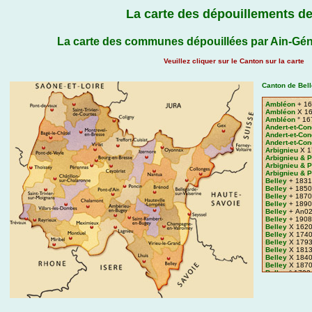
La carte des dépouillements de
La carte des communes dépouillées par Ain-Gén
Veuillez cliquer sur le Canton sur la carte
Canton de Bell
Ambléon
+ 16
Ambléon
X 16
Ambléon
° 16
Andert-et-Co
Andert-et-Co
Andert-et-Co
Arbignieu
X 1
Arbignieu & 
Arbignieu & 
Arbignieu & 
Belley
+ 1831
Belley
+ 1850
Belley
+ 1870
Belley
+ 1890
Belley
+ An02
Belley
+ 1908
Belley
X 1620
Belley
X 1740
Belley
X 1793
Belley
X 1813
Belley
X 1840
Belley
X 1870
Belley
° 1793
Belley
° 1816
Brégnier-Cor
Brégnier-Cor
Brégnier-Cor
Brens
+ 1613