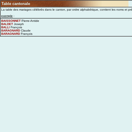
Table cantonale
La table des mariages célébrés dans le canton, par ordre alphabétique, contient les noms et 
exemple
:
BAISSONNET
Pierre-Antide
BALDET
Joseph
BALLI
François
BARAGNARD
Claude
BARAGNARD
François