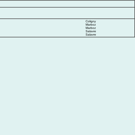
Coligny
Marboz
Marboz
Salavre
Salavre