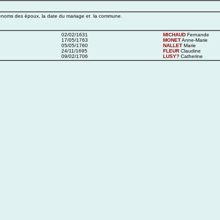
prénoms des époux, la date du mariage et la commune.
02/02/1631
MICHAUD
Fernande
17/05/1763
MONET
Anne-Marie
05/05/1760
NALLET
Marie
24/11/1695
FLEUR
Claudine
09/02/1706
LUSY?
Catherine