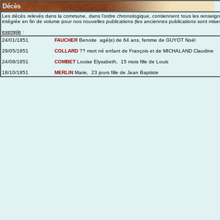
Décès
Les décès relevés dans la commune, dans l'ordre chronologique, contiennent tous les renseigne
intégrée en fin de volume pour nos nouvelles publications (les anciennes publications sont mises
exemple
:
24/01/1851
FAUCHER
Benoite agé(e) de 64 ans, femme de GUYOT Noël
29/05/1851
COLLARD
?? mort né enfant de François et de MICHALAND Claudine
24/08/1851
COMBET
Louise Elysabeth, 15 mois fille de Louis
18/10/1851
MERLIN
Marie, 23 jours fille de Jean Baptiste