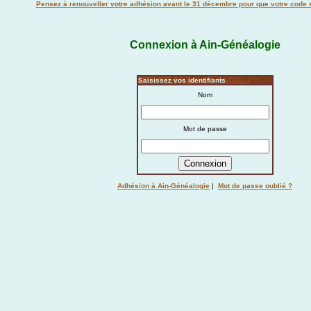
Pensez à renouveller votre adhésion avant le 31 décembre pour que votre code s
Connexion à Ain-Généalogie
Saisissez vos identifiants
Nom
Mot de passe
Adhésion à Ain-Généalogie
|
Mot de passe oublié ?