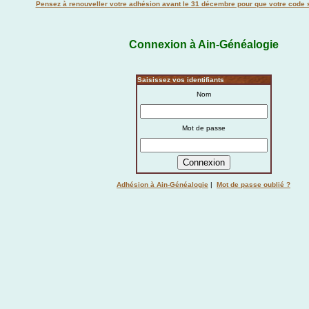
Pensez à renouveller votre adhésion avant le 31 décembre pour que votre code s
Connexion à Ain-Généalogie
Saisissez vos identifiants
Nom
Mot de passe
Adhésion à Ain-Généalogie
|
Mot de passe oublié ?