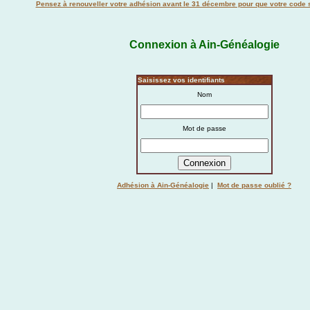
Pensez à renouveller votre adhésion avant le 31 décembre pour que votre code s
Connexion à Ain-Généalogie
Saisissez vos identifiants
Nom
Mot de passe
Adhésion à Ain-Généalogie
|
Mot de passe oublié ?